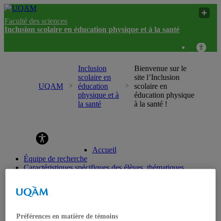
Faculté des sciences
Inclusion scolaire en éducation physique et à la santé
Inclusion
Bienvenue sur le
scolaire en
site l’Inclusion
UQAM
éducation
scolaire en
physique et à
éducation physique
la santé
à la santé !
Inclusion scolaire en éducation physique et à la
santé
Accueil
Équipe de recherche
Caractéristiques spécifiques des élèves, thématiques
différenciées en EPS
Documentation pédagogique
Projets de recherche
Diffusion
Nouvelles
Préférences en matière de témoins
Nous joindre